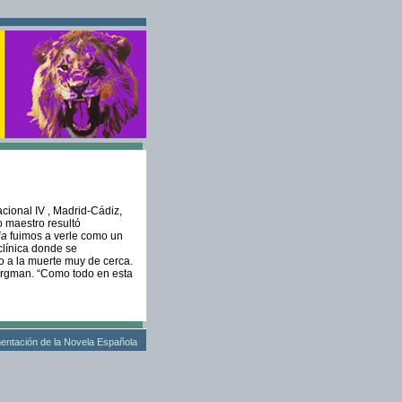
cional IV , Madrid-Cádiz,
o maestro resultó
ria
fuimos a verle como un
clínica donde se
o a la muerte muy de cerca.
Bergman. “Como todo en esta
entación de la Novela Española