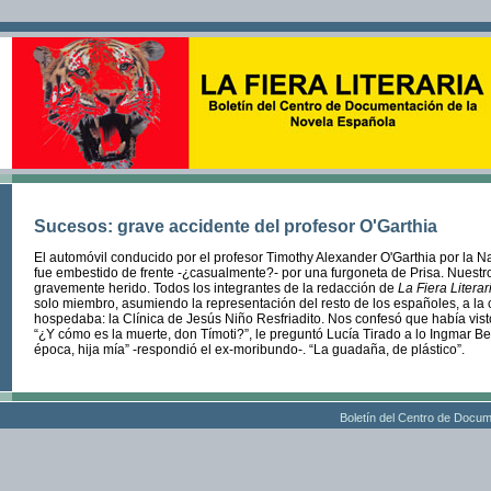
Sucesos: grave accidente del profesor O'Garthia
El automóvil conducido por el profesor Timothy Alexander O'Garthia por la Na
fue embestido de frente -¿casualmente?- por una furgoneta de Prisa. Nuestr
gravemente herido. Todos los integrantes de la redacción de
La Fiera Litera
solo miembro, asumiendo la representación del resto de los españoles, a la 
hospedaba: la Clínica de Jesús Niño Resfriadito. Nos confesó que había vist
“¿Y cómo es la muerte, don Tímoti?”, le preguntó Lucía Tirado a lo Ingmar 
época, hija mía” -respondió el ex-moribundo-. “La guadaña, de plástico”.
Boletín del Centro de Docum